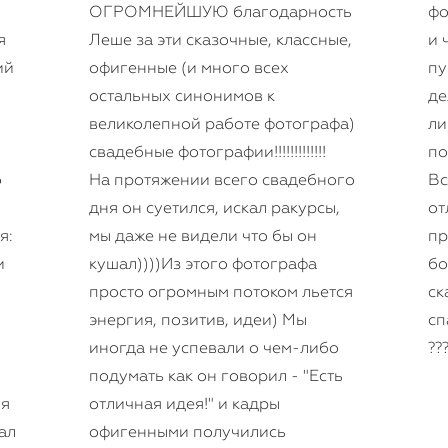
ОГРОМНЕЙШУЮ благодарность
фо
я
Леше за эти сказочные, классные,
и 
ий
офигенные (и много всех
пу
остальных синонимов к
де
великолепной работе фотографа)
ли
свадебные фотографии!!!!!!!!!!!!!
по
о
На протяжении всего свадебного
Вс
дня он суетился, искал ракурсы,
от
я:
мы даже не видели что бы он
пр
и
кушал))))Из этого фотографа
бо
просто огромным потоком льется
ск
энергия, позитив, идеи) Мы
сп
иногда не успевали о чем-либо
???
подумать как он говорил - "Есть
ня
отличная идея!" и кадры
ал
офигенными получились