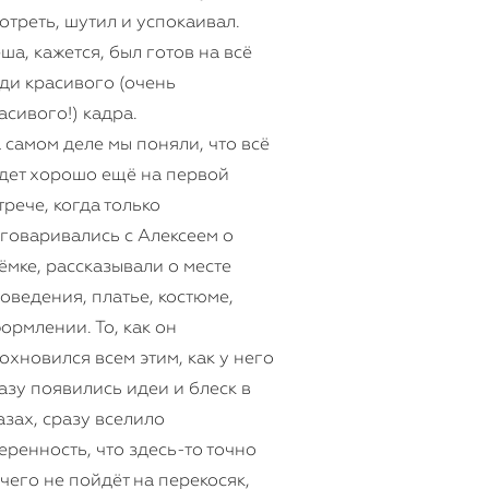
отреть, шутил и успокаивал.
ша, кажется, был готов на всё
ди красивого (очень
асивого!) кадра.
 самом деле мы поняли, что всё
дет хорошо ещё на первой
трече, когда только
говаривались с Алексеем о
ёмке, рассказывали о месте
оведения, платье, костюме,
ормлении. То, как он
охновился всем этим, как у него
азу появились идеи и блеск в
азах, сразу вселило
еренность, что здесь-то точно
чего не пойдёт на перекосяк,