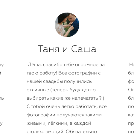
Таня и Саша
шу
Лёша, спасибо тебе огромное за
На
й
твою работу! Все фотографии с
бл
нашей свадьбы получились
фо
отличные (теперь буду долго
Ог
ть
выбирать какие же напечатать ? ).
бл
С тобой очень легко работать, все
по
фотографии получаются такими
ка
су
живыми, лёгкими, в каждой
пр
столько эмоций! Обязательно
по