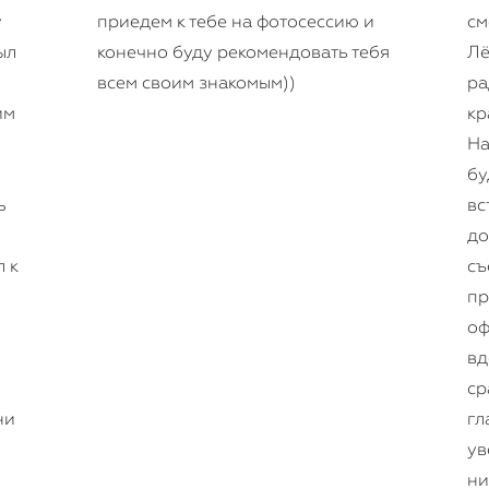
у
приедем к тебе на фотосессию и
см
ыл
конечно буду рекомендовать тебя
Лё
всем своим знакомым))
ра
им
кр
На
бу
ь
вс
до
л к
съ
пр
оф
вд
ср
ни
гл
ув
ни