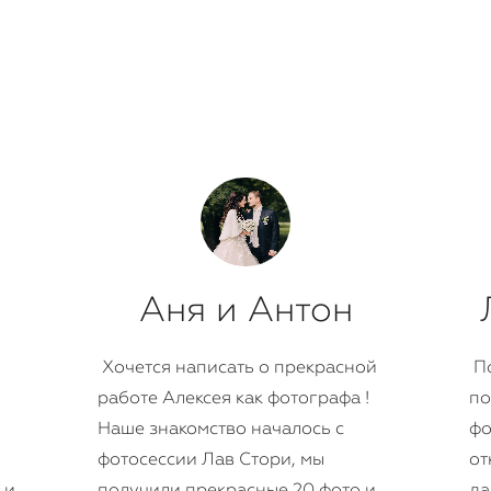
Аня и Антон
Хочется написать о прекрасной
По
работе Алексея как фотографа !
по
Наше знакомство началось с
фо
фотосессии Лав Стори, мы
от
 и
получили прекрасные 20 фото и
да