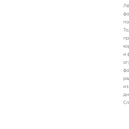
Лё
фо
по
То
пр
ко
и 
ог
фо
ра
из
дн
Сп