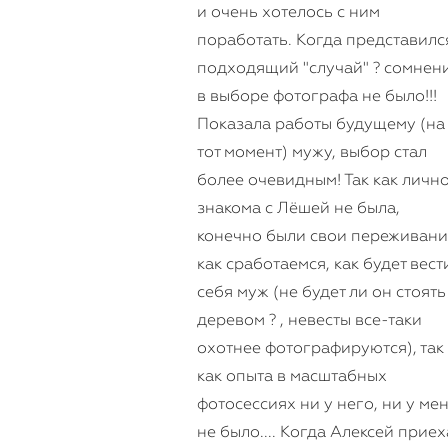
и очень хотелось с ним
поработать. Когда представилс
подходящий "случай" ? сомнен
в выборе фотографа не было!!!
Показала работы будущему (на
тот момент) мужу, выбор стал
более очевидным! Так как личн
знакома с Лёшей не была,
конечно были свои переживани
как сработаемся, как будет вест
себя муж (не будет ли он стоять
деревом ? , невесты все-таки
охотнее фотографируются), так
как опыта в масштабных
фотосессиях ни у него, ни у ме
не было.... Когда Алексей приех