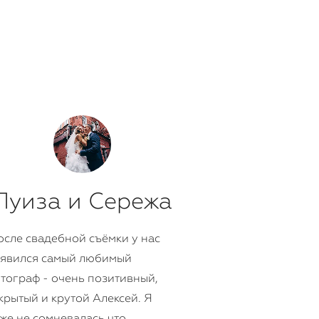
Луиза и Сережа
сле свадебной съёмки у нас
явился самый любимый
тограф - очень позитивный,
крытый и крутой Алексей. Я
же не сомневалась что